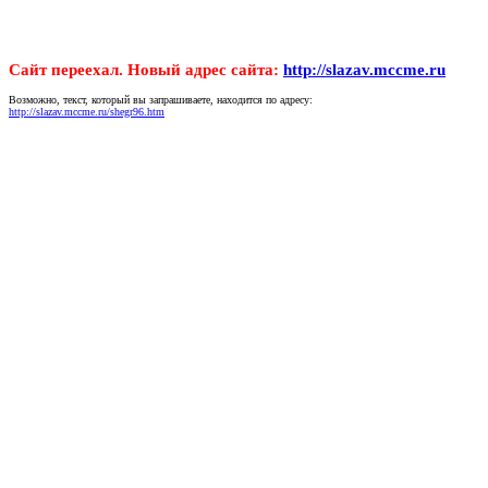
Сайт переехал. Новый адрес сайта:
http://slazav.mccme.ru
Возможно, текст, который вы запрашиваете, находится по адресу:
http://slazav.mccme.ru/shegr96.htm