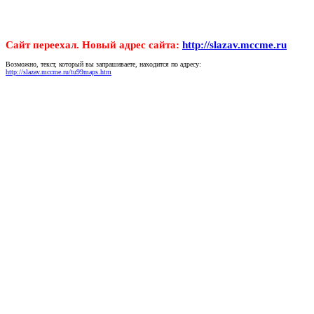
Сайт переехал. Новый адрес сайта:
http://slazav.mccme.ru
Возможно, текст, который вы запрашиваете, находится по адресу:
http://slazav.mccme.ru/tu99maps.htm